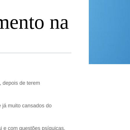
mento na
 depois de terem
e já muito cansados do
i e com questões psíquicas.