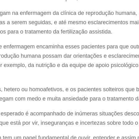
gam na enfermagem da clínica de reprodução humana, 
as a serem seguidas, e até mesmo esclarecimentos mai
 para o tratamento da fertilização assistida.
de enfermagem encaminha esses pacientes para que out
produção humana possam dar orientações e esclarecimen
r exemplo, da nutrição e da equipe de apoio psicológi
s, hetero ou homoafetivos, e os pacientes solteiros que
hegam com medo e muita ansiedade para o tratamento da
esperado é acompanhado de inúmeras situações desconh
ue está por vir, inseguranças e incertezas sobre todo 
tem um papel fundamental de ouvir, entender e assim 