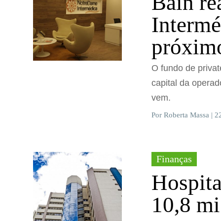
Bain re
Intermé
próxim
O fundo de privat
capital da opera
vem.
Por Roberta Massa | 2
Finanças
Hospita
10,8 m