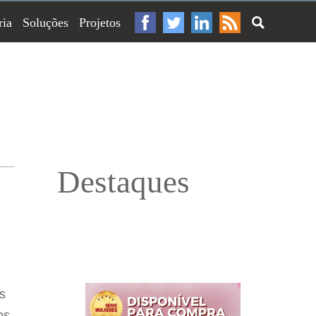
ria
Soluções
Projetos
Destaques
s
os