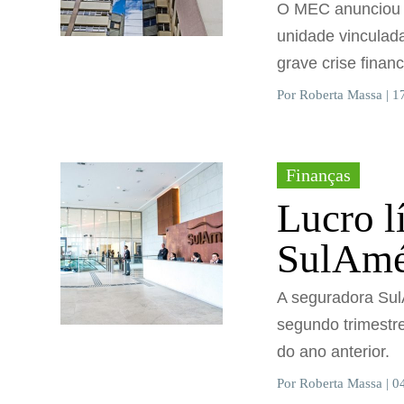
O MEC anunciou r
unidade vinculad
grave crise financ
Por Roberta Massa | 1
Finanças
Lucro l
SulAmé
A seguradora SulA
segundo trimest
do ano anterior.
Por Roberta Massa | 0