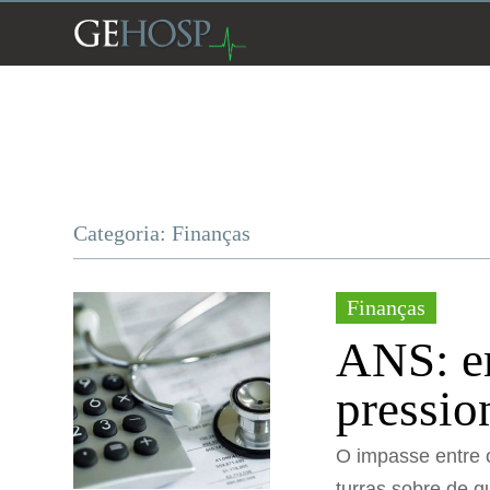
Categoria: Finanças
Finanças
ANS: e
pressio
O impasse entre 
turras sobre de 