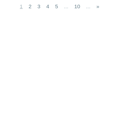
1
2
3
4
5
...
10
...
»