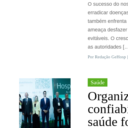
O sucesso do nos
erradicar doenças
também enfrenta 
ameaça desfazer 
evitáveis. O cre
as autoridades [
Por Redação GeHosp |
Saúde
Organiz
confiab
saúde f