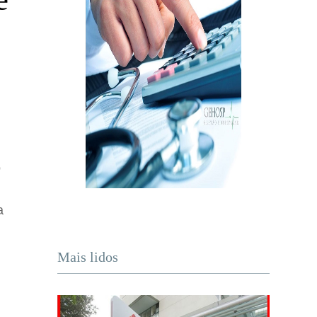
o
a
Mais lidos