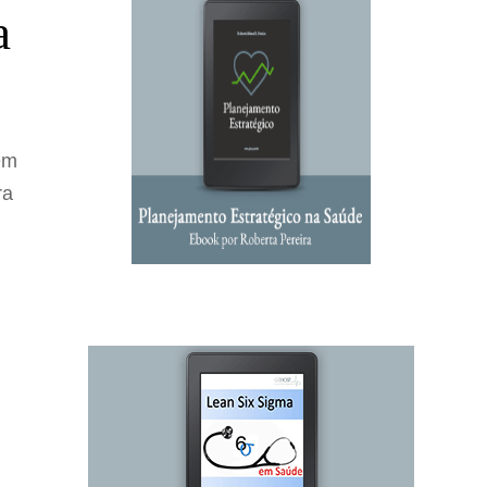
a
em
ra