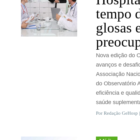
tempo d
glosas 
preocup
Nova edição do O
avanços e desafi
Associação Nacio
do Observatório 
eficiência e qual
saúde suplementa
Por Redação GeHosp |