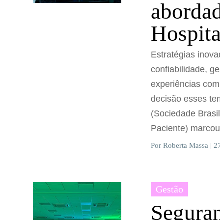
aborda
Hospita
Estratégias inov
confiabilidade, g
experiências com 
decisão esses t
(Sociedade Brasi
Paciente) marcou
Por Roberta Massa | 2
Gestão
Seguran