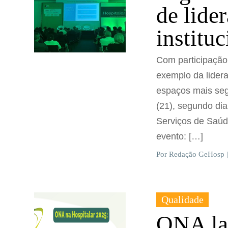
de lide
institu
Com participação
exemplo da lider
espaços mais segu
(21), segundo dia
Serviços de Saúd
evento: […]
Por Redação GeHosp |
Qualidade
ONA lan