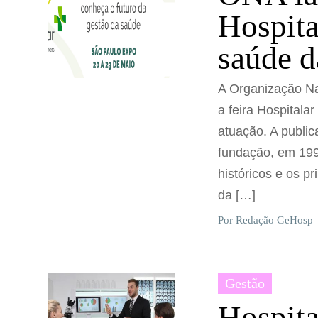
Hospita
saúde d
A Organização Na
a feira Hospitala
atuação. A public
fundação, em 1999
históricos e os p
da […]
Por Redação GeHosp |
Gestão
Hospita