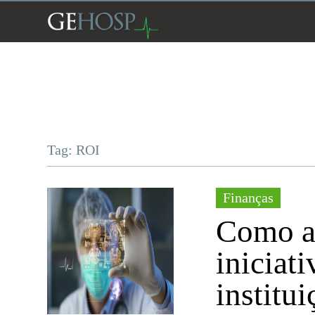
Tag: ROI
Finanças
Como an
iniciati
institu