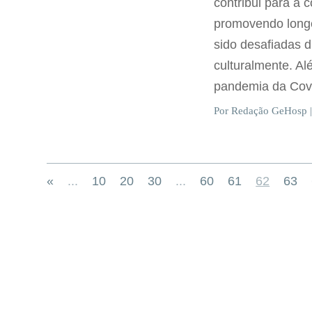
contribui para a 
promovendo long
sido desafiadas d
culturalmente. Al
pandemia da Covi
Por Redação GeHosp |
«
...
10
20
30
...
60
61
62
63