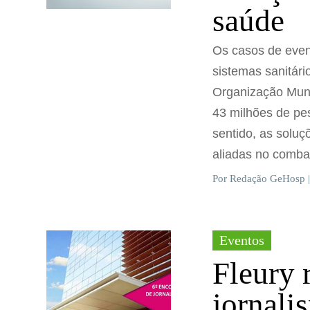
saúde
Os casos de even
sistemas sanitár
Organização Mund
43 milhões de pe
sentido, as soluç
aliadas no comba
Por Redação GeHosp |
Eventos
Fleury 
jornali