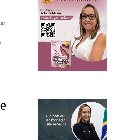
t
ue
s
de