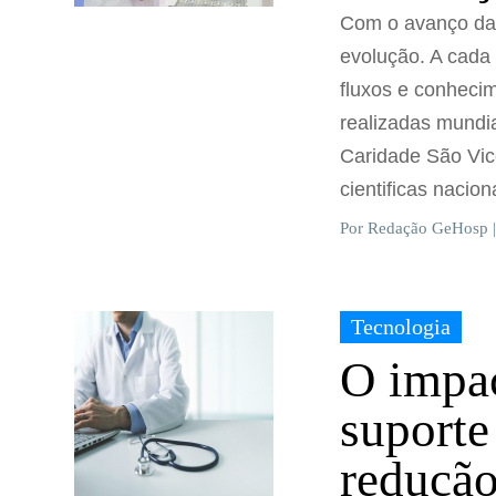
Com o avanço da 
evolução. A cada
fluxos e conheci
realizadas mundi
Caridade São Vic
cientificas nacion
Por Redação GeHosp |
Tecnologia
O impac
suporte
redução