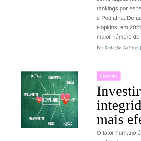
rankings por esp
e Pediatria. De 
Hopkins, em 2021
maior número de
Por Redação GeHosp |
Gestão
Investi
integri
mais ef
O fator humano é