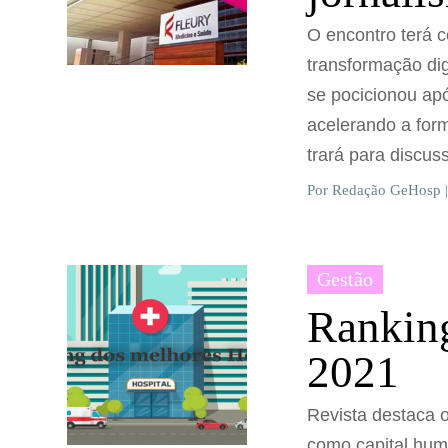
O encontro terá 
transformação dig
se pocicionou a
acelerando a form
trará para discus
Por Redação GeHosp |
Gestão
Ranking
2021
Revista destaca 
como capital hum