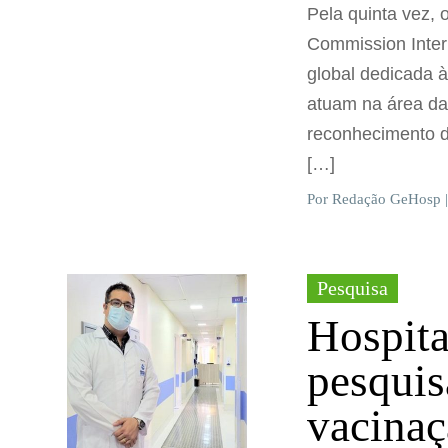
Pela quinta vez, 
Commission Intern
global dedicada 
atuam na área da
reconhecimento de
[…]
Por Redação GeHosp |
Pesquisa
Hospita
pesquis
vacina