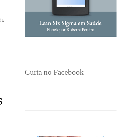
de
Curta no Facebook
s
s